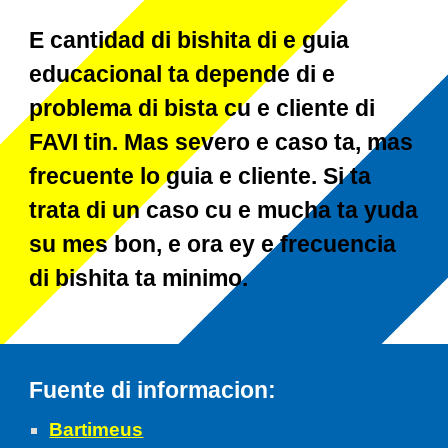
E cantidad di bishita di
e guia
educacional
ta depende di e
problema di bista cu e cliente di
FAVI tin.
Mas severo e caso ta, mas
frecuente
lo guia
e cliente.
Si ta
trata di un caso cu e mucha ta yuda
su mes bon, e ora ey e frecuencia
di bishita ta minimo.
Fuente di informacion
:
Bartimeus