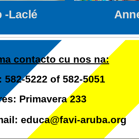
p -Laclé
Ann
ma contacto cu nos na:
: 582-5222
of
582-5051
es: Primavera 233
ail: educa@favi-aruba.org