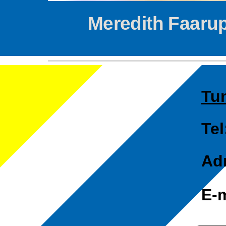
Meredith Faaru
Tu
Tel
Adr
E-m